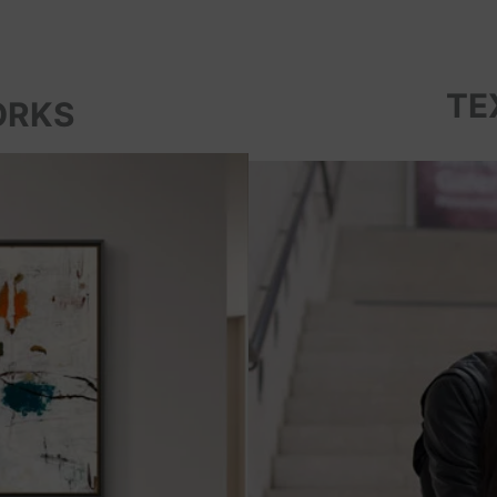
TE
ORKS