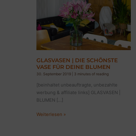
GLASVASEN | DIE SCHÖNSTE
VASE FÜR DEINE BLUMEN
30. September 2019
|
3 minutes of reading
[beinhaltet unbeauftragte, unbezahlte
werbung & affiliate links] GLASVASEN |
BLUMEN […]
GLASVASEN
Weiterlesen »
|
DIE