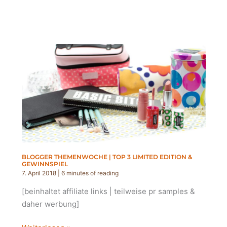
3
LIEBSTEN
SOMMERPRODUKTE
|
BLOGGER
THEMENWOCHE
BLOGGER THEMENWOCHE | TOP 3 LIMITED EDITION &
GEWINNSPIEL
7. April 2018
|
6 minutes of reading
[beinhaltet affiliate links | teilweise pr samples &
daher werbung]