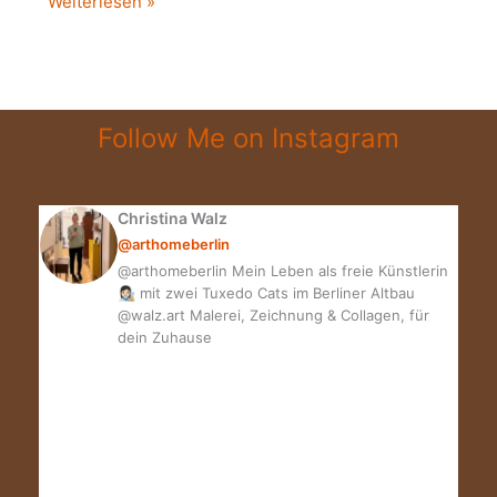
BLOGGER
Weiterlesen »
THEMENWOCHE
|
TOP
3
Follow Me on Instagram
LIMITED
EDITION
&
Christina Walz
GEWINNSPIEL
@arthomeberlin
@arthomeberlin Mein Leben als freie Künstlerin
👩🏻‍🎨 mit zwei Tuxedo Cats im Berliner Altbau
@walz.art Malerei, Zeichnung & Collagen, für
dein Zuhause