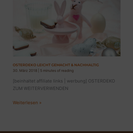
OSTERDEKO LEICHT GEMACHT & NACHHALTIG
30. März 2018
|
5 minutes of reading
[beinhaltet affiliate links | werbung] OSTERDEKO
ZUM WEITERVERWENDEN
OSTERDEKO
Weiterlesen »
LEICHT
GEMACHT
&
NACHHALTIG