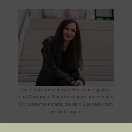
Für Unternehmenswebsites, Landingpages
und Corporate-Blogs konzipiere und gestalte
ich passende Inhalte, die dein Business nach
vorne bringen.
HOLE DIR TEXTE, DIE DEIN BUSINESS