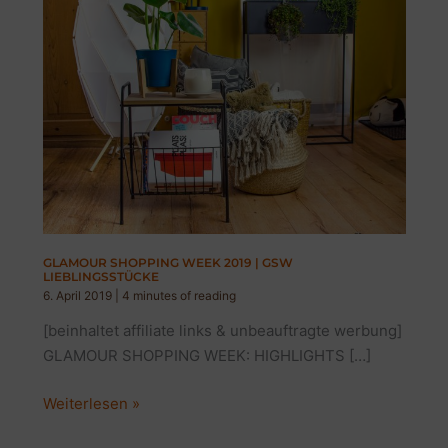
GLAMOUR SHOPPING WEEK 2019 | GSW
LIEBLINGSSTÜCKE
6. April 2019
|
4 minutes of reading
[beinhaltet affiliate links & unbeauftragte werbung]
GLAMOUR SHOPPING WEEK: HIGHLIGHTS […]
GLAMOUR
Weiterlesen »
SHOPPING