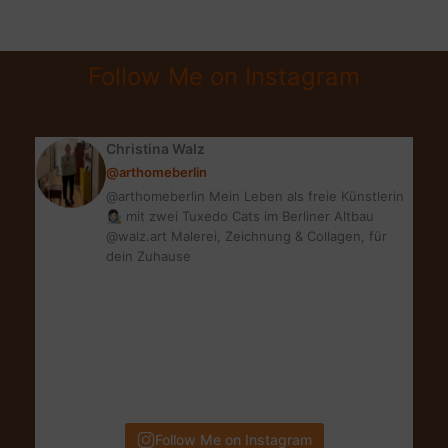
WEIHNACHTSDEKO
IM
SCANDI
Follow Me on Instagram
BOHO
STYLE
Christina Walz
@arthomeberlin
@arthomeberlin Mein Leben als freie Künstlerin
👩🏻‍🎨 mit zwei Tuxedo Cats im Berliner Altbau
@walz.art Malerei, Zeichnung & Collagen, für
dein Zuhause
Follow Me on Instagram