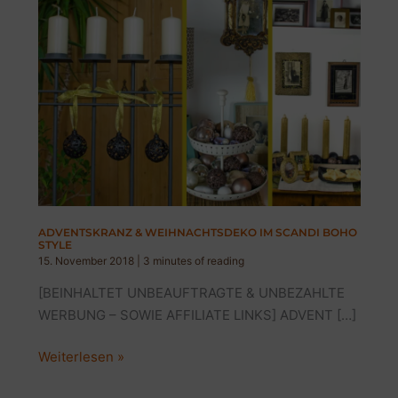
ADVENTSKRANZ & WEIHNACHTSDEKO IM SCANDI BOHO
STYLE
15. November 2018
|
3 minutes of reading
[BEINHALTET UNBEAUFTRAGTE & UNBEZAHLTE
WERBUNG – SOWIE AFFILIATE LINKS] ADVENT […]
ADVENTSKRANZ
Weiterlesen »
&