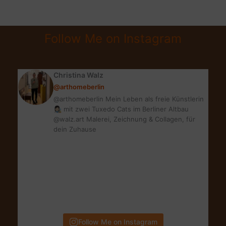
|
TOLLE
DECKEN-
Follow Me on Instagram
LAMPEN
FÜR
DEIN
Christina Walz
ZUHAUSE
@arthomeberlin
@arthomeberlin Mein Leben als freie Künstlerin
👩🏻‍🎨 mit zwei Tuxedo Cats im Berliner Altbau
@walz.art Malerei, Zeichnung & Collagen, für
dein Zuhause
Follow Me on Instagram