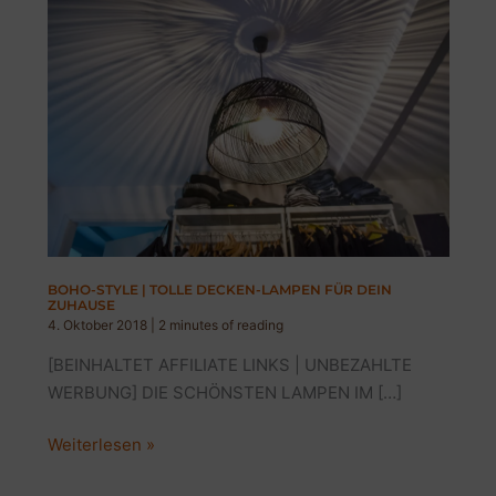
BOHO-STYLE | TOLLE DECKEN-LAMPEN FÜR DEIN
ZUHAUSE
4. Oktober 2018
|
2 minutes of reading
[BEINHALTET AFFILIATE LINKS | UNBEZAHLTE
WERBUNG] DIE SCHÖNSTEN LAMPEN IM […]
BOHO-
Weiterlesen »
STYLE