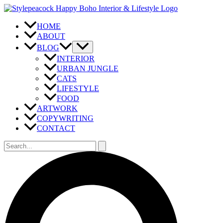
Zum
Inhalt
springen
HOME
ABOUT
BLOG
INTERIOR
URBAN JUNGLE
CATS
LIFESTYLE
FOOD
ARTWORK
COPYWRITING
CONTACT
Suchen
nach:
Suchen