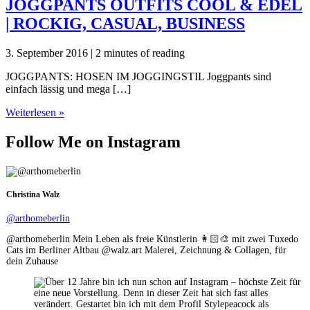
JOGGPANTS OUTFITS COOL & EDEL
| ROCKIG, CASUAL, BUSINESS
3. September 2016
|
2 minutes of reading
JOGGPANTS: HOSEN IM JOGGINGSTIL Joggpants sind
einfach lässig und mega […]
JOGGPANTS
Weiterlesen »
OUTFITS
COOL
Follow Me on Instagram
&
EDEL
|
ROCKIG,
Christina Walz
CASUAL,
BUSINESS
@arthomeberlin
@arthomeberlin Mein Leben als freie Künstlerin 👩🏻‍🎨 mit zwei Tuxedo
Cats im Berliner Altbau @walz.art Malerei, Zeichnung & Collagen, für
dein Zuhause