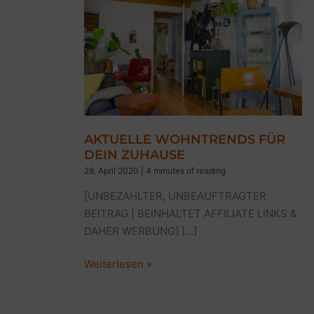
AKTUELLE WOHNTRENDS FÜR
DEIN ZUHAUSE
28. April 2020
|
4 minutes of reading
[UNBEZAHLTER, UNBEAUFTRAGTER
BEITRAG | BEINHALTET AFFILIATE LINKS &
DAHER WERBUNG] […]
AKTUELLE
Weiterlesen »
WOHNTRENDS
FÜR