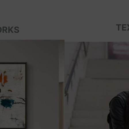
TE
ORKS