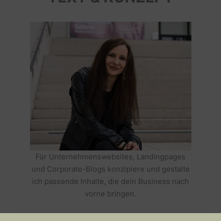
Für Unternehmenswebsites, Landingpages
und Corporate-Blogs konzipiere und gestalte
ich passende Inhalte, die dein Business nach
vorne bringen.
HOLE DIR TEXTE, DIE DEIN BUSINESS