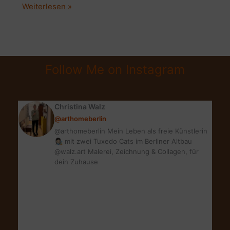
INSTAGRAM
Weiterlesen »
INTERIOR
CHALLENGE
|
MY
Follow Me on Instagram
INTERIOR
DESIGN
STYLE
Christina Walz
@arthomeberlin
@arthomeberlin Mein Leben als freie Künstlerin
👩🏻‍🎨 mit zwei Tuxedo Cats im Berliner Altbau
@walz.art Malerei, Zeichnung & Collagen, für
dein Zuhause