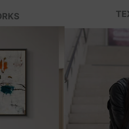
TE
ORKS