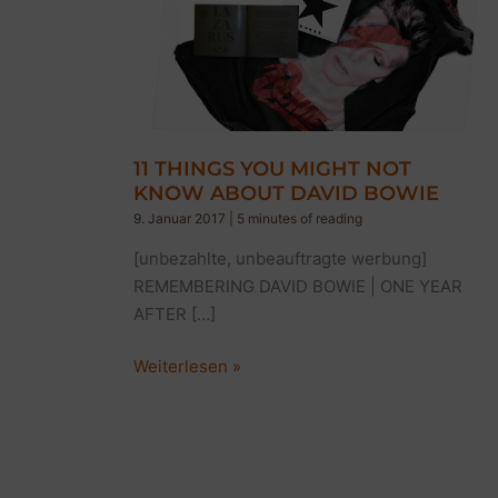
11 THINGS YOU MIGHT NOT
KNOW ABOUT DAVID BOWIE
9. Januar 2017
|
5 minutes of reading
[unbezahlte, unbeauftragte werbung]
REMEMBERING DAVID BOWIE | ONE YEAR
AFTER […]
11
Weiterlesen »
THINGS
YOU
MIGHT
NOT