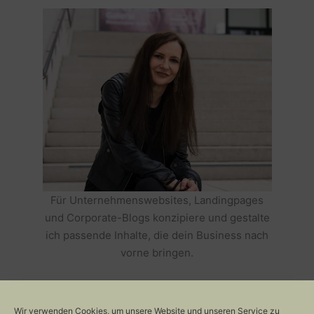
Für Unternehmenswebsites, Landingpages
und Corporate-Blogs konzipiere und gestalte
ich passende Inhalte, die dein Business nach
vorne bringen.
HOLE DIR TEXTE, DIE DEIN BUSINESS
ERFOLGREICH MACHEN >>
Wir verwenden Cookies, um unsere Website und unseren Service zu