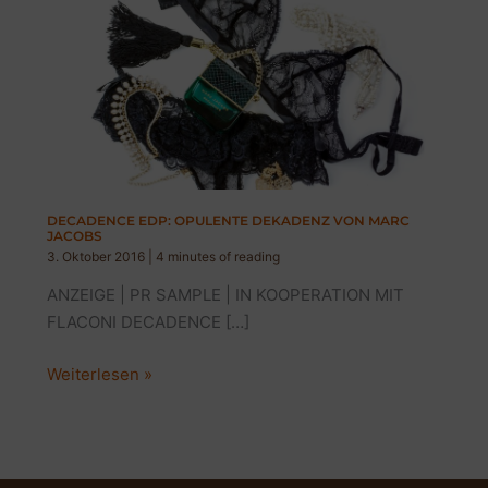
DECADENCE EDP: OPULENTE DEKADENZ VON MARC
JACOBS
3. Oktober 2016
|
4 minutes of reading
ANZEIGE | PR SAMPLE | IN KOOPERATION MIT
FLACONI DECADENCE […]
DECADENCE
Weiterlesen »
EDP:
OPULENTE
DEKADENZ
VON