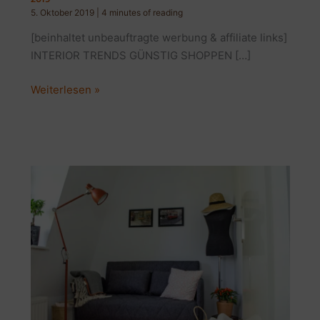
5. Oktober 2019
|
4 minutes of reading
[beinhaltet unbeauftragte werbung & affiliate links]
INTERIOR TRENDS GÜNSTIG SHOPPEN […]
SHOPPING
Weiterlesen »
WEEK
TIPPS
|
SPARE
BEI
DER
GSW
HERBST
2019