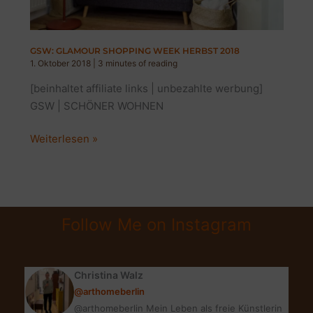
GSW: GLAMOUR SHOPPING WEEK HERBST 2018
1. Oktober 2018
|
3 minutes of reading
[beinhaltet affiliate links | unbezahlte werbung]
GSW | SCHÖNER WOHNEN
GSW:
Weiterlesen »
GLAMOUR
SHOPPING
WEEK
HERBST
Follow Me on Instagram
2018
Christina Walz
@arthomeberlin
@arthomeberlin Mein Leben als freie Künstlerin