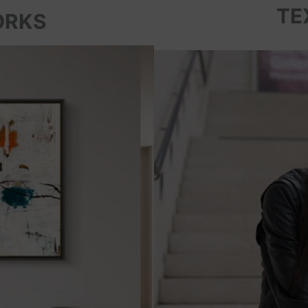
TE
ORKS