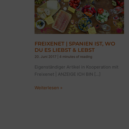
FREIXENET | SPANIEN IST, WO
DU ES LIEBST & LEBST
20. Juni 2017
|
4 minutes of reading
Eigenständiger Artikel in Kooperation mit
Freixenet | ANZEIGE ICH BIN […]
FREIXENET
Weiterlesen »
|
SPANIEN
IST,
WO
DU