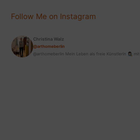
ES
LIEBST
Follow Me on Instagram
&
LEBST
Christina Walz
@arthomeberlin
@arthomeberlin Mein Leben als freie Künstlerin 👩🏻‍🎨 