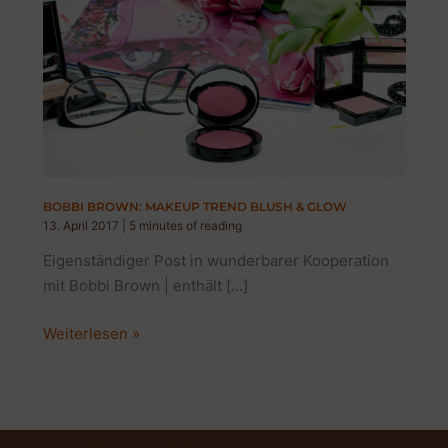
BOBBI BROWN: MAKEUP TREND BLUSH & GLOW
13. April 2017
|
5 minutes of reading
Eigenständiger Post in wunderbarer Kooperation
mit Bobbi Brown | enthält […]
BOBBI
Weiterlesen »
BROWN:
MAKEUP
TREND
BLUSH