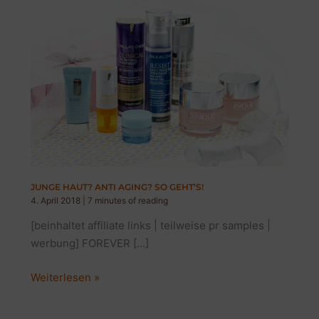
JUNGE HAUT? ANTI AGING? SO GEHT’S!
4. April 2018
|
7 minutes of reading
[beinhaltet affiliate links | teilweise pr samples |
werbung] FOREVER […]
JUNGE
Weiterlesen »
HAUT?
ANTI