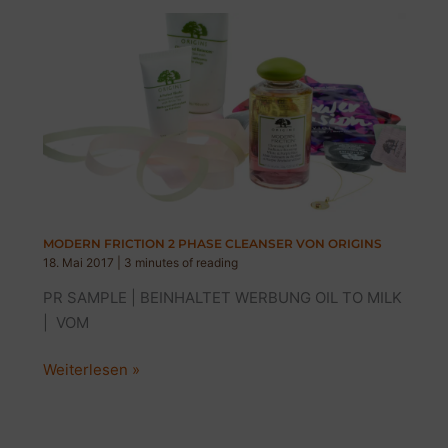
&
DAILY
MICROFOLIANT
MODERN FRICTION 2 PHASE CLEANSER VON ORIGINS
18. Mai 2017
|
3 minutes of reading
PR SAMPLE | BEINHALTET WERBUNG OIL TO MILK
| VOM
MODERN
Weiterlesen »
FRICTION
2
PHASE