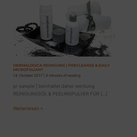
DERMALOGICA REINIGUNG | PRECLEANSE & DAILY
MICROFOLIANT
14. Oktober 2017
|
4 minutes of reading
pr sample | beinhaltet daher werbung
REINIGUNGSÖL & PEELINGPULVER FÜR […]
DERMALOGICA
Weiterlesen »
REINIGUNG
|
PRECLEANSE