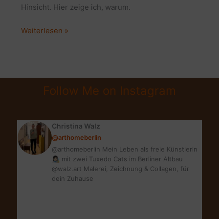
Hinsicht. Hier zeige ich, warum.
Glücklicheres
Weiterlesen »
Leben
durch
Zimmerpflanzen:
5
Follow Me on Instagram
super
wichtige
Gründe!
Christina Walz
@arthomeberlin
@arthomeberlin Mein Leben als freie Künstlerin
👩🏻‍🎨 mit zwei Tuxedo Cats im Berliner Altbau
@walz.art Malerei, Zeichnung & Collagen, für
dein Zuhause