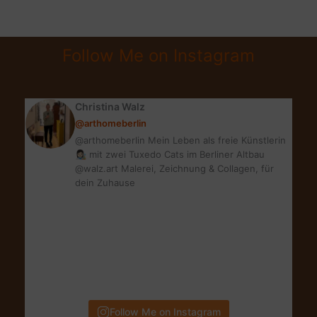
BOOKS
|
GESCHENKIDEE
Follow Me on Instagram
INTERIOR
&
DESIGN
Christina Walz
BÜCHER
@arthomeberlin
@arthomeberlin Mein Leben als freie Künstlerin
👩🏻‍🎨 mit zwei Tuxedo Cats im Berliner Altbau
@walz.art Malerei, Zeichnung & Collagen, für
dein Zuhause
Follow Me on Instagram