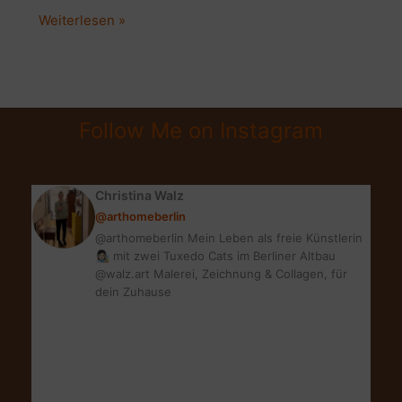
MEIN
Weiterlesen »
WINEO
BODEN:
HOLZ,
LAMINAT
Follow Me on Instagram
ODER
VINYL?
WAS
Christina Walz
IST
@arthomeberlin
IDEAL?
@arthomeberlin Mein Leben als freie Künstlerin
👩🏻‍🎨 mit zwei Tuxedo Cats im Berliner Altbau
@walz.art Malerei, Zeichnung & Collagen, für
dein Zuhause