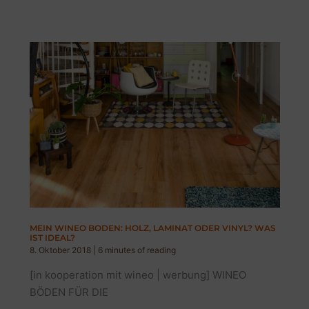
FLIESENBODEN?
GEHT
DAS?
MEIN
BAD
MEIN WINEO BODEN: HOLZ, LAMINAT ODER VINYL? WAS
IST IDEAL?
8. Oktober 2018
|
6 minutes of reading
[in kooperation mit wineo | werbung] WINEO
BÖDEN FÜR DIE