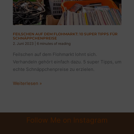
FEILSCHEN AUF DEM FLOHMARKT: 10 SUPER TIPPS FÜR
SCHNÄPPCHENPREISE
2. Juni 2023
|
6 minutes of reading
Feilschen auf dem Flohmarkt lohnt sich.
Verhandeln gehört einfach dazu. 5 super Tipps, um
echte Schnäppchenpreise zu erzielen.
Feilschen
Weiterlesen »
auf
dem
Flohmarkt:
10
Follow Me on Instagram
super
Tipps