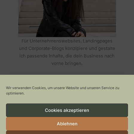
Für Unternehmenswebsites, Landingpages
und Corporate-Blogs konzipiere und gestalte
ich passende Inhalte, die dein Business nach
vorne bringen.
HOLE DIR TEXTE, DIE DEIN BUSINESS
ERFOLGREICH MACHEN >>
Wir verwenden Cookies, um unsere Website und unseren Service zu
optimieren.
Cookies akzeptieren
Copyright © 2026 Stylepeacock: Interior, Plants, Cats & Art
CONTACT
Ablehnen
IMPRESSUM
DATENSCHUTZ