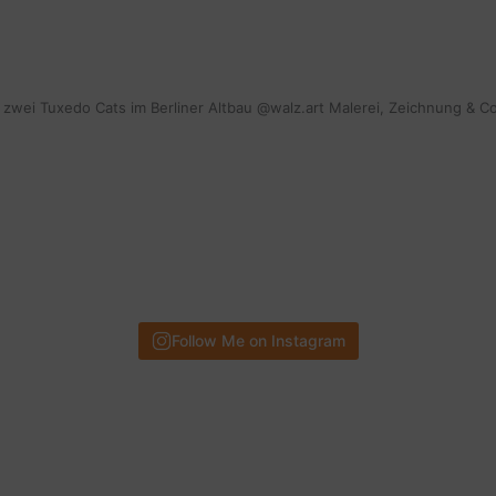
Teil
1
mit zwei Tuxedo Cats im Berliner Altbau @walz.art Malerei, Zeichnung & C
Follow Me on Instagram