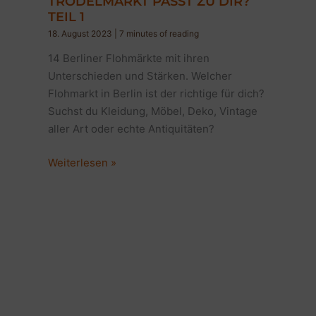
TRÖDELMARKT PASST ZU DIR?
TEIL 1
18. August 2023
|
7 minutes of reading
14 Berliner Flohmärkte mit ihren
Unterschieden und Stärken. Welcher
Flohmarkt in Berlin ist der richtige für dich?
Suchst du Kleidung, Möbel, Deko, Vintage
aller Art oder echte Antiquitäten?
14
Weiterlesen »
tolle
Berliner
Flohmärkte:
Welcher
Trödelmarkt
passt
zu
dir?