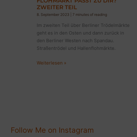
FLOHMARKT PASST ZU DIR?
ZWEITER TEIL
8. September 2023
|
7 minutes of reading
Im zweiten Teil über Berliner Trödelmärkte
geht es in den Osten und dann zurück in
den Berliner Westen nach Spandau.
Straßentrödel und Hallenflohmärkte.
14
Weiterlesen »
super
Berliner
Trödelmärkte:
Welcher
Flohmarkt
passt
zu
dir?
Follow Me on Instagram
Zweiter