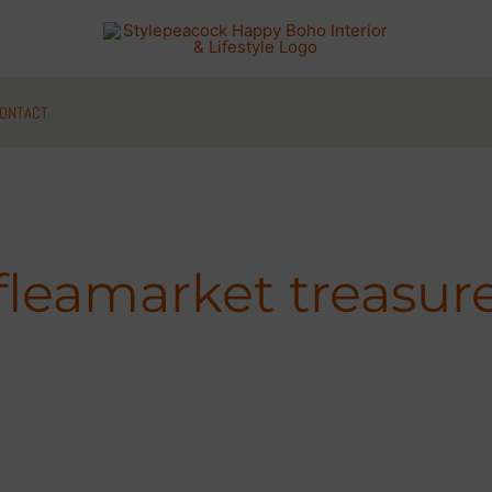
ONTACT
fleamarket treasur