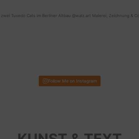
mit zwei Tuxedo Cats im Berliner Altbau @walz.art Malerei, Zeichnung & C
Follow Me on Instagram
KUNST & TEXT