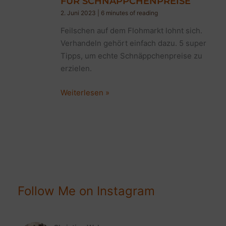
FÜR SCHNÄPPCHENPREISE
2. Juni 2023
|
6 minutes of reading
Feilschen auf dem Flohmarkt lohnt sich.
Verhandeln gehört einfach dazu. 5 super
Tipps, um echte Schnäppchenpreise zu
erzielen.
Feilschen
Weiterlesen »
auf
dem
Flohmarkt:
10
super
Tipps
für
Follow Me on Instagram
Schnäppchenpreise