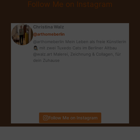
Follow Me on Instagram
|
MEINE
TOP
Christina Walz
10
@arthomeberlin
@arthomeberlin Mein Leben als freie Künstlerin
👩🏻‍🎨 mit zwei Tuxedo Cats im Berliner Altbau
@walz.art Malerei, Zeichnung & Collagen, für
dein Zuhause
Follow Me on Instagram