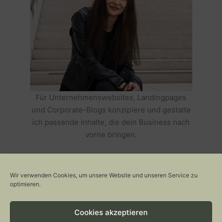
Für Unternehmenswebsites, Landingpages
und Corporate-Blogs konzipiere und gestalte
ich passende Inhalte, die dein Business nach
vorne bringen.
HOLE DIR TEXTE, DIE DEIN BUSINESS
ERFOLGREICH MACHEN >>
Wir verwenden Cookies, um unsere Website und unseren Service zu
optimieren.
Cookies akzeptieren
Copyright © 2026 Stylepeacock: Interior, Plants, Cats & Art