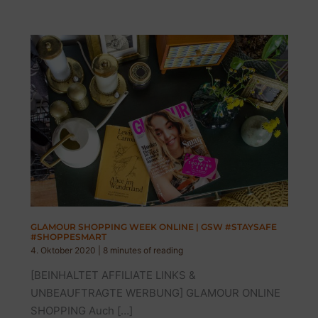
GLAMOUR SHOPPING WEEK ONLINE | GSW #STAYSAFE
#SHOPPESMART
4. Oktober 2020
|
8 minutes of reading
[BEINHALTET AFFILIATE LINKS &
UNBEAUFTRAGTE WERBUNG] GLAMOUR ONLINE
SHOPPING Auch […]