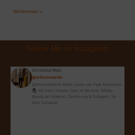
GLAMOUR
Weiterlesen »
SHOPPING
WEEK
ONLINE
|
Follow Me on Instagram
GSW
#staysafe
#shoppesmart
Christina Walz
@arthomeberlin
@arthomeberlin Mein Leben als freie Künstlerin
👩🏻‍🎨 mit zwei Tuxedo Cats im Berliner Altbau
@walz.art Malerei, Zeichnung & Collagen, für
dein Zuhause