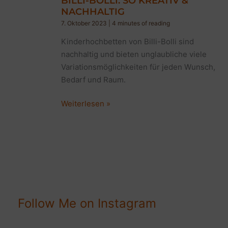
BILLI-BOLLI: SO KREATIV &
NACHHALTIG
7. Oktober 2023
|
4 minutes of reading
Kinderhochbetten von Billi-Bolli sind
nachhaltig und bieten unglaubliche viele
Variationsmöglichkeiten für jeden Wunsch,
Bedarf und Raum.
Kinderhochbetten
Weiterlesen »
von
Billi-
Bolli:
So
kreativ
&
nachhaltig
Follow Me on Instagram