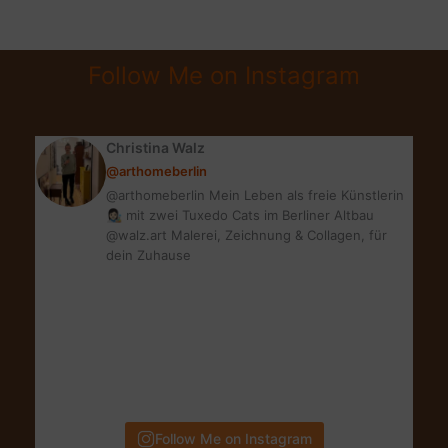
LOVE
|
SEI
Follow Me on Instagram
DU
SELBST
–
Christina Walz
NUR
@arthomeberlin
ANDERS
@arthomeberlin Mein Leben als freie Künstlerin
👩🏻‍🎨 mit zwei Tuxedo Cats im Berliner Altbau
@walz.art Malerei, Zeichnung & Collagen, für
dein Zuhause
Follow Me on Instagram