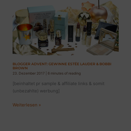
SHINE
LIPSTICK
LOVE
BLOGGER ADVENT: GEWINNE ESTÉE LAUDER & BOBBI
BROWN
23. Dezember 2017
|
6 minutes of reading
[beinhaltet pr sample & affiliate links & somit
(unbezahlte) werbung]
BLOGGER
Weiterlesen »
ADVENT:
GEWINNE
ESTÉE