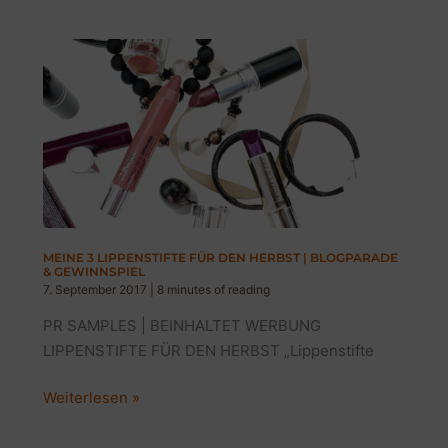
WEAR
NUDE
WATER
FRESH
MAKEUP
&
GEWINNSPIEL
MEINE 3 LIPPENSTIFTE FÜR DEN HERBST | BLOGPARADE
& GEWINNSPIEL
7. September 2017
|
8 minutes of reading
PR SAMPLES | BEINHALTET WERBUNG
LIPPENSTIFTE FÜR DEN HERBST „Lippenstifte
MEINE
Weiterlesen »
3
LIPPENSTIFTE