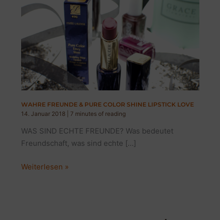
WAHRE FREUNDE & PURE COLOR SHINE LIPSTICK LOVE
14. Januar 2018
|
7 minutes of reading
WAS SIND ECHTE FREUNDE? Was bedeutet
Freundschaft, was sind echte […]
WAHRE
Weiterlesen »
FREUNDE
&
PURE
COLOR