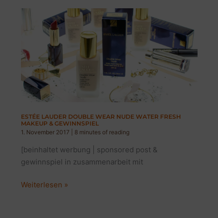
LAUDER
&
BOBBI
BROWN
ESTÉE LAUDER DOUBLE WEAR NUDE WATER FRESH
MAKEUP & GEWINNSPIEL
1. November 2017
|
8 minutes of reading
[beinhaltet werbung | sponsored post &
gewinnspiel in zusammenarbeit mit
ESTÉE
Weiterlesen »
LAUDER
DOUBLE