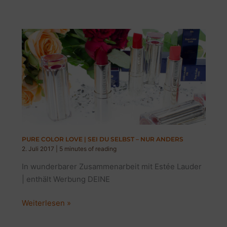
FÜR
DEN
HERBST
|
BLOGPARADE
&
GEWINNSPIEL
PURE COLOR LOVE | SEI DU SELBST – NUR ANDERS
2. Juli 2017
|
5 minutes of reading
In wunderbarer Zusammenarbeit mit Estée Lauder
| enthält Werbung DEINE
PURE
Weiterlesen »
COLOR