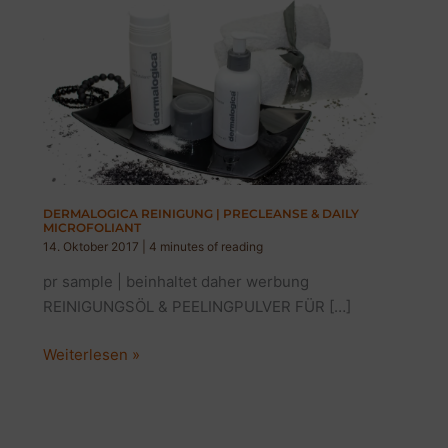
DERMALOGICA REINIGUNG | PRECLEANSE & DAILY
MICROFOLIANT
14. Oktober 2017
|
4 minutes of reading
pr sample | beinhaltet daher werbung
REINIGUNGSÖL & PEELINGPULVER FÜR […]
DERMALOGICA
Weiterlesen »
REINIGUNG
|
PRECLEANSE