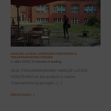
MAKLER-LATEIN: ANZEIGEN VERSTEHEN &
TRAUMWOHNUNG FINDEN
3. März 2018
|
10 minutes of reading
(ALB-)TRAUMWOHNUNG? MAKLER-LATEIN
VERSTEHEN Ich bin endlich in meine
Traumwohnung gezogen. […]
MAKLER-
Weiterlesen »
LATEIN:
ANZEIGEN