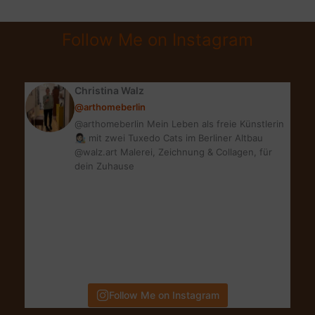
VERSTEHEN
&
Follow Me on Instagram
TRAUMWOHNUNG
FINDEN
Christina Walz
@arthomeberlin
@arthomeberlin Mein Leben als freie Künstlerin
👩🏻‍🎨 mit zwei Tuxedo Cats im Berliner Altbau
@walz.art Malerei, Zeichnung & Collagen, für
dein Zuhause
Follow Me on Instagram