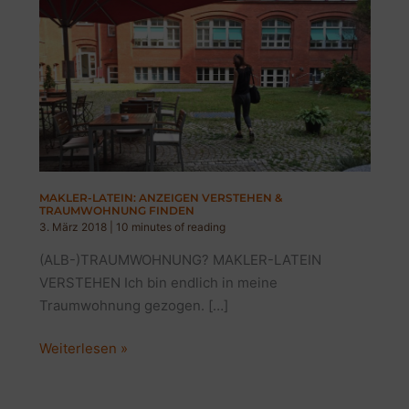
MAKLER-LATEIN: ANZEIGEN VERSTEHEN &
TRAUMWOHNUNG FINDEN
3. März 2018
|
10 minutes of reading
(ALB-)TRAUMWOHNUNG? MAKLER-LATEIN
VERSTEHEN Ich bin endlich in meine
Traumwohnung gezogen. […]
MAKLER-
Weiterlesen »
LATEIN:
ANZEIGEN