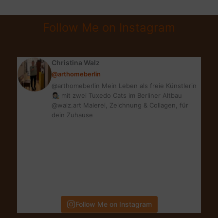
VERSTEHEN
&
Follow Me on Instagram
TRAUMWOHNUNG
FINDEN
Christina Walz
@arthomeberlin
@arthomeberlin Mein Leben als freie Künstlerin
👩🏻‍🎨 mit zwei Tuxedo Cats im Berliner Altbau
@walz.art Malerei, Zeichnung & Collagen, für
dein Zuhause
Follow Me on Instagram