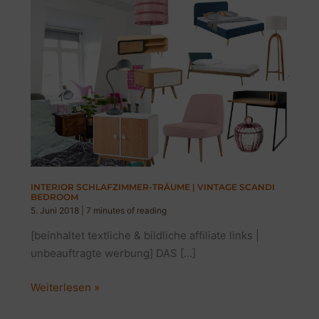
INTERIOR SCHLAFZIMMER-TRÄUME | VINTAGE SCANDI
BEDROOM
5. Juni 2018
|
7 minutes of reading
[beinhaltet textliche & bildliche affiliate links |
unbeauftragte werbung] DAS […]
INTERIOR
Weiterlesen »
SCHLAFZIMMER-