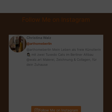
TRÄUME
|
VINTAGE
Follow Me on Instagram
SCANDI
BEDROOM
Christina Walz
@arthomeberlin
@arthomeberlin Mein Leben als freie Künstlerin
👩🏻‍🎨 mit zwei Tuxedo Cats im Berliner Altbau
@walz.art Malerei, Zeichnung & Collagen, für
dein Zuhause
Follow Me on Instagram