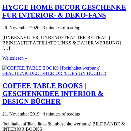
HYGGE HOME DECOR GESCHENKE
FÜR INTERIOR- & DEKO-FANS
26. November 2020
|
3 minutes of reading
[UNBEZAHLTER, UNBEAUFTRAGTER BEITRAG |
BEINHALTET AFFILIATE LINKS & DAHER WERBUNG]
[…]
HYGGE
Weiterlesen »
HOME
DECOR
GESCHENKE
FÜR
INTERIOR-
COFFEE TABLE BOOKS |
&
GESCHENKIDEE INTERIOR &
DEKO-
FANS
DESIGN BÜCHER
21. November 2019
|
4 minutes of reading
[beinhaltet affiliate links & unbezahlte werbung] BILDBÄNDE &
INTERIOR BOOKS