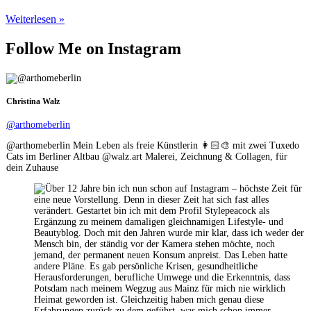
COFFEE
Weiterlesen »
TABLE
BOOKS
Follow Me on Instagram
|
GESCHENKIDEE
INTERIOR
&
Christina Walz
DESIGN
BÜCHER
@arthomeberlin
@arthomeberlin Mein Leben als freie Künstlerin 👩🏻‍🎨 mit zwei Tuxedo
Cats im Berliner Altbau @walz.art Malerei, Zeichnung & Collagen, für
dein Zuhause