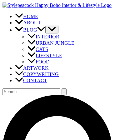
Zum
Inhalt
springen
HOME
ABOUT
BLOG
INTERIOR
URBAN JUNGLE
CATS
LIFESTYLE
FOOD
ARTWORK
COPYWRITING
CONTACT
Suchen
nach:
Suchen