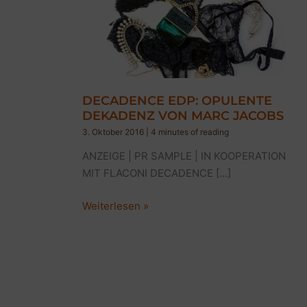
DECADENCE EDP: OPULENTE
DEKADENZ VON MARC JACOBS
3. Oktober 2016
|
4 minutes of reading
ANZEIGE | PR SAMPLE | IN KOOPERATION
MIT FLACONI DECADENCE […]
DECADENCE
Weiterlesen »
EDP:
OPULENTE
DEKADENZ
VON
MARC