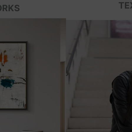
TE
ORKS