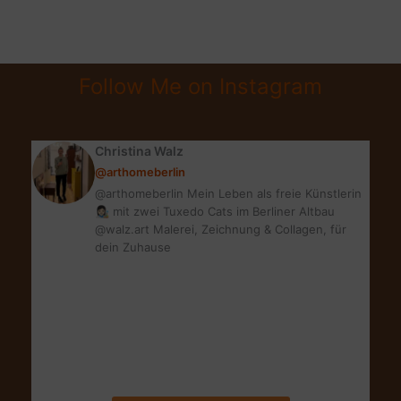
MUFFINS
MIT
MARZIPAN:
Follow Me on Instagram
TOLLE
DIY
GESCHENKIDEE
Christina Walz
@arthomeberlin
@arthomeberlin Mein Leben als freie Künstlerin
👩🏻‍🎨 mit zwei Tuxedo Cats im Berliner Altbau
@walz.art Malerei, Zeichnung & Collagen, für
dein Zuhause