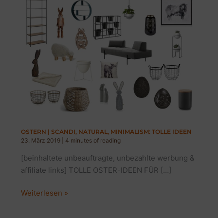
OSTERN | SCANDI, NATURAL, MINIMALISM: TOLLE IDEEN
23. März 2019
|
4 minutes of reading
[beinhaltete unbeauftragte, unbezahlte werbung &
affiliate links] TOLLE OSTER-IDEEN FÜR […]
OSTERN
Weiterlesen »
|
SCANDI,