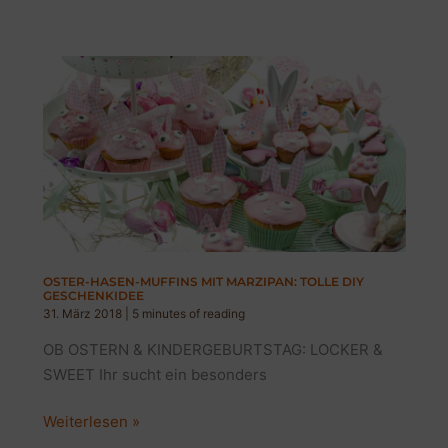
NATURAL,
MINIMALISM:
TOLLE
IDEEN
OSTER-HASEN-MUFFINS MIT MARZIPAN: TOLLE DIY
GESCHENKIDEE
31. März 2018
|
5 minutes of reading
OB OSTERN & KINDERGEBURTSTAG: LOCKER &
SWEET Ihr sucht ein besonders
OSTER-
Weiterlesen »
HASEN-