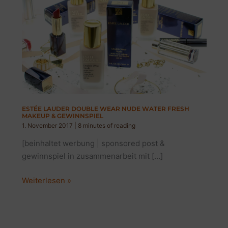
ESTÉE LAUDER DOUBLE WEAR NUDE WATER FRESH
MAKEUP & GEWINNSPIEL
1. November 2017
|
8 minutes of reading
[beinhaltet werbung | sponsored post &
gewinnspiel in zusammenarbeit mit […]
ESTÉE
Weiterlesen »
LAUDER
DOUBLE
WEAR