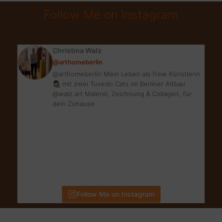
NUDE
Follow Me on Instagram
WATER
FRESH
MAKEUP
Christina Walz
&
@arthomeberlin
GEWINNSPIEL
@arthomeberlin Mein Leben als freie Künstlerin
👩🏻‍🎨 mit zwei Tuxedo Cats im Berliner Altbau
@walz.art Malerei, Zeichnung & Collagen, für
dein Zuhause
Follow Me on Instagram