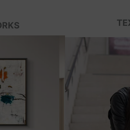
TE
ORKS