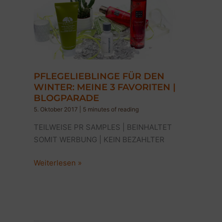
PFLEGELIEBLINGE FÜR DEN
WINTER: MEINE 3 FAVORITEN |
BLOGPARADE
5. Oktober 2017
|
5 minutes of reading
TEILWEISE PR SAMPLES | BEINHALTET
SOMIT WERBUNG | KEIN BEZAHLTER
PFLEGELIEBLINGE
Weiterlesen »
FÜR
DEN
WINTER:
Meine