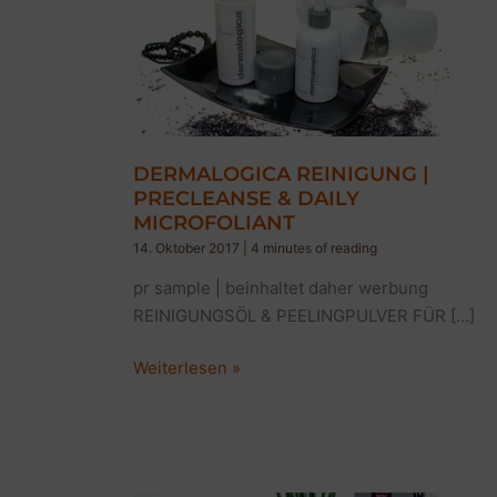
DERMALOGICA REINIGUNG |
PRECLEANSE & DAILY
MICROFOLIANT
14. Oktober 2017
|
4 minutes of reading
pr sample | beinhaltet daher werbung
REINIGUNGSÖL & PEELINGPULVER FÜR […]
DERMALOGICA
Weiterlesen »
REINIGUNG
|
PRECLEANSE
&