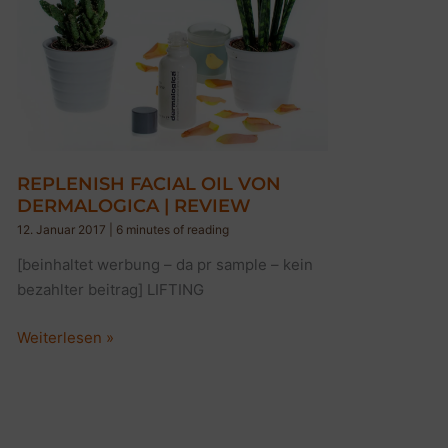
REVIEW
REPLENISH FACIAL OIL VON
DERMALOGICA | REVIEW
12. Januar 2017
|
6 minutes of reading
[beinhaltet werbung – da pr sample – kein
bezahlter beitrag] LIFTING
REPLENISH
Weiterlesen »
FACIAL
OIL
VON
DERMALOGICA