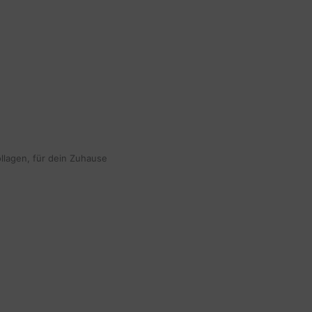
|
REVIEW
ollagen, für dein Zuhause