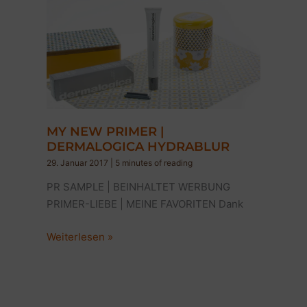
3
Favoriten
|
BLOGPARADE
MY NEW PRIMER |
DERMALOGICA HYDRABLUR
29. Januar 2017
|
5 minutes of reading
PR SAMPLE | BEINHALTET WERBUNG
PRIMER-LIEBE | MEINE FAVORITEN Dank
MY
Weiterlesen »
NEW
PRIMER
|
DERMALOGICA