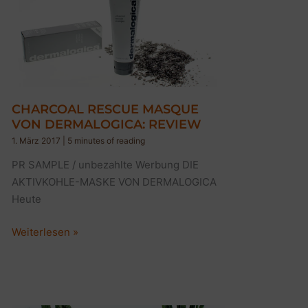
CHARCOAL RESCUE MASQUE
VON DERMALOGICA: REVIEW
1. März 2017
|
5 minutes of reading
PR SAMPLE / unbezahlte Werbung DIE
AKTIVKOHLE-MASKE VON DERMALOGICA
Heute
CHARCOAL
Weiterlesen »
RESCUE
MASQUE
VON
DERMALOGICA: