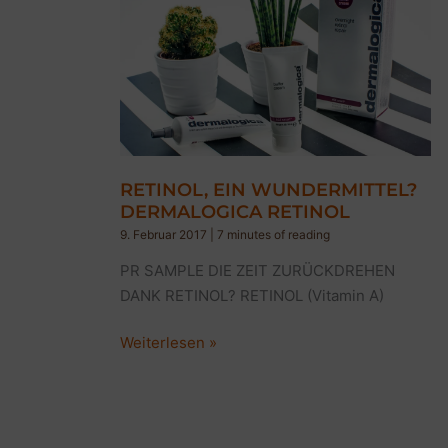
DAILY
MICROFOLIANT
RETINOL, EIN WUNDERMITTEL?
DERMALOGICA RETINOL
9. Februar 2017
|
7 minutes of reading
PR SAMPLE DIE ZEIT ZURÜCKDREHEN
DANK RETINOL? RETINOL (Vitamin A)
RETINOL,
Weiterlesen »
EIN
WUNDERMITTEL?
DERMALOGICA
RETINOL