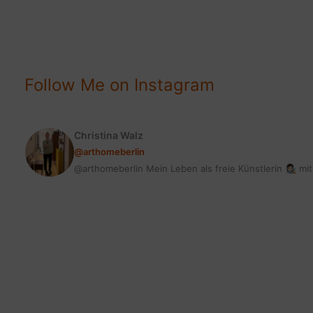
DIE
ERFOLGREICHSTEN
BEITRÄGE
#stylepeacock2019
Follow Me on Instagram
Christina Walz
@arthomeberlin
@arthomeberlin Mein Leben als freie Künstlerin 👩🏻‍🎨 