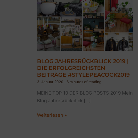
BLOG JAHRESRÜCKBLICK 2019 |
DIE ERFOLGREICHSTEN
BEITRÄGE #STYLEPEACOCK2019
3. Januar 2020
|
6 minutes of reading
MEINE TOP 10 DER BLOG POSTS 2019 Mein
Blog Jahresrückblick […]
BLOG
Weiterlesen »
JAHRESRÜCKBLICK
2019
|