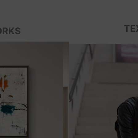
TE
ORKS