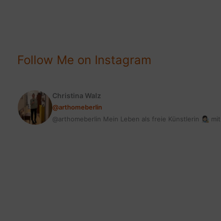
&
LEBEN:
MUTIG
&
Follow Me on Instagram
KREATIV
Christina Walz
@arthomeberlin
@arthomeberlin Mein Leben als freie Künstlerin 👩🏻‍🎨 