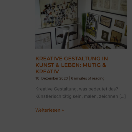
KREATIVE GESTALTUNG IN
KUNST & LEBEN: MUTIG &
KREATIV
10. Dezember 2020
|
6 minutes of reading
Kreative Gestaltung, was bedeutet das?
Künstlerisch tätig sein, malen, zeichnen […]
KREATIVE
Weiterlesen »
GESTALTUNG
IN
KUNST