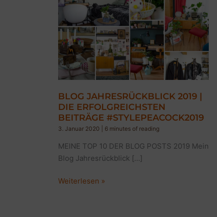
BLOG JAHRESRÜCKBLICK 2019 |
DIE ERFOLGREICHSTEN
BEITRÄGE #STYLEPEACOCK2019
3. Januar 2020
|
6 minutes of reading
MEINE TOP 10 DER BLOG POSTS 2019 Mein
Blog Jahresrückblick […]
BLOG
Weiterlesen »
JAHRESRÜCKBLICK
2019
|