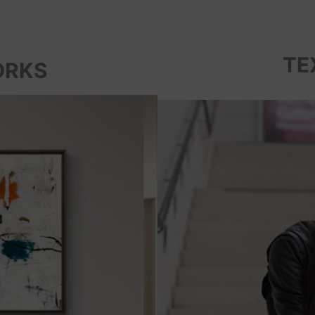
TE
ORKS