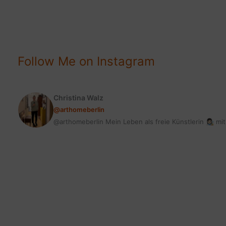
DIE
ERFOLGREICHSTEN
BEITRÄGE
#stylepeacock2019
Follow Me on Instagram
Christina Walz
@arthomeberlin
@arthomeberlin Mein Leben als freie Künstlerin 👩🏻‍🎨 