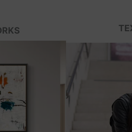
TE
ORKS