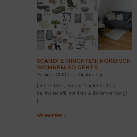
SCANDI EINRICHTEN: NORDISCH
WOHNEN, SO GEHT’S
13. Januar 2019
|
6 minutes of reading
[unbezahlter, unbeauftragter beitrag |
beinhaltet affiliate links & daher werbung]
[…]
SCANDI
Weiterlesen »
EINRICHTEN:
NORDISCH