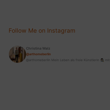
WOHNEN,
SO
GEHT’S
Follow Me on Instagram
Christina Walz
@arthomeberlin
@arthomeberlin Mein Leben als freie Künstlerin 👩🏻‍🎨 