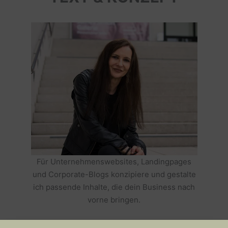
Für Unternehmenswebsites, Landingpages
und Corporate-Blogs konzipiere und gestalte
ich passende Inhalte, die dein Business nach
vorne bringen.
HOLE DIR TEXTE, DIE DEIN BUSINESS