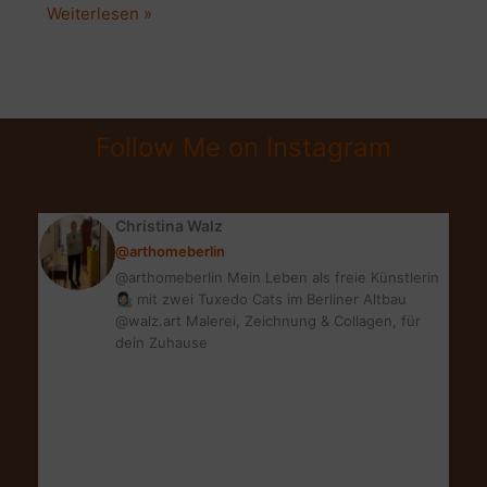
UPCYCLING
Weiterlesen »
IM
MID
CENTURY
STYLE:
Follow Me on Instagram
SUPER
DIY
IM
Christina Walz
DANISH
@arthomeberlin
TEAK
@arthomeberlin Mein Leben als freie Künstlerin
DESIGN
👩🏻‍🎨 mit zwei Tuxedo Cats im Berliner Altbau
@walz.art Malerei, Zeichnung & Collagen, für
dein Zuhause