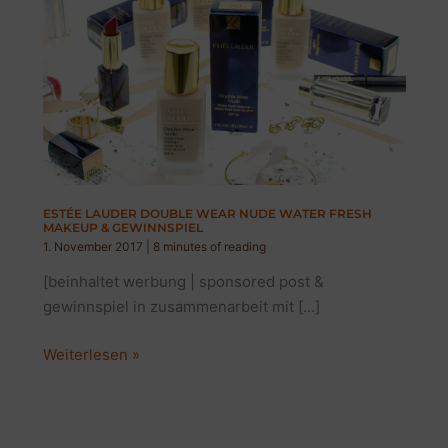
ESTÉE LAUDER DOUBLE WEAR NUDE WATER FRESH
MAKEUP & GEWINNSPIEL
1. November 2017
|
8 minutes of reading
[beinhaltet werbung | sponsored post &
gewinnspiel in zusammenarbeit mit […]
ESTÉE
Weiterlesen »
LAUDER
DOUBLE
WEAR