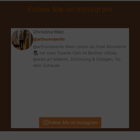
NUDE
Follow Me on Instagram
WATER
FRESH
MAKEUP
Christina Walz
&
@arthomeberlin
GEWINNSPIEL
@arthomeberlin Mein Leben als freie Künstlerin
👩🏻‍🎨 mit zwei Tuxedo Cats im Berliner Altbau
@walz.art Malerei, Zeichnung & Collagen, für
dein Zuhause
Follow Me on Instagram