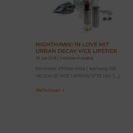
NIGHTHAWK: IN LOVE MIT
URBAN DECAY VICE LIPSTICK
18. Juli 2016
|
5 minutes of reading
beinhaltet affiliate-links | werbung DIE
NEUEN UD VICE LIPPENSTIFTE Hier […]
NIGHTHAWK:
Weiterlesen »
IN
LOVE
MIT
URBAN
DECAY