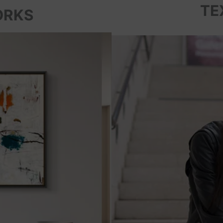
TE
ORKS