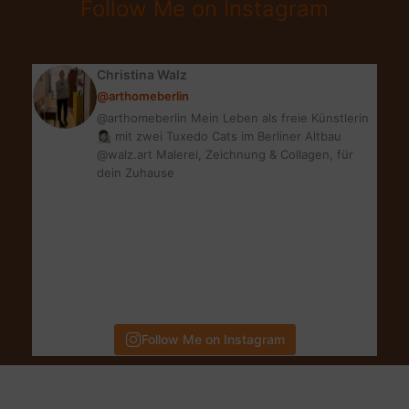
Follow Me on Instagram
DU
ES
LIEBST
Christina Walz
&
@arthomeberlin
LEBST
@arthomeberlin Mein Leben als freie Künstlerin
👩🏻‍🎨 mit zwei Tuxedo Cats im Berliner Altbau
@walz.art Malerei, Zeichnung & Collagen, für
dein Zuhause
Follow Me on Instagram