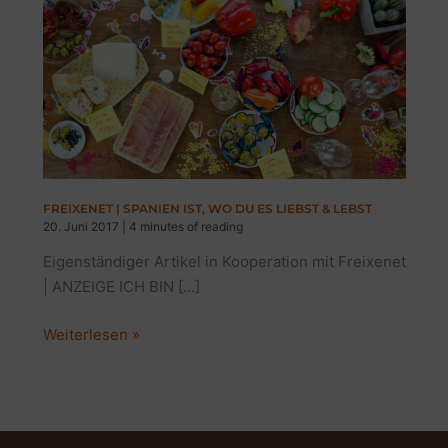
FREIXENET | SPANIEN IST, WO DU ES LIEBST & LEBST
20. Juni 2017
|
4 minutes of reading
Eigenständiger Artikel in Kooperation mit Freixenet
| ANZEIGE ICH BIN […]
FREIXENET
Weiterlesen »
|
SPANIEN
IST,
WO