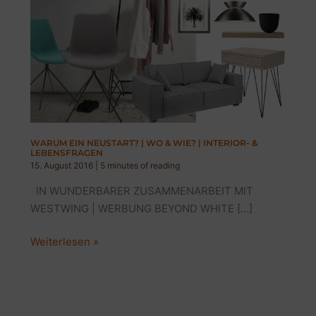
WARUM EIN NEUSTART? | WO & WIE? | INTERIOR- &
LEBENSFRAGEN
15. August 2016
|
5 minutes of reading
IN WUNDERBARER ZUSAMMENARBEIT MIT
WESTWING | WERBUNG BEYOND WHITE […]
WARUM
Weiterlesen »
EIN
NEUSTART?
|
WO