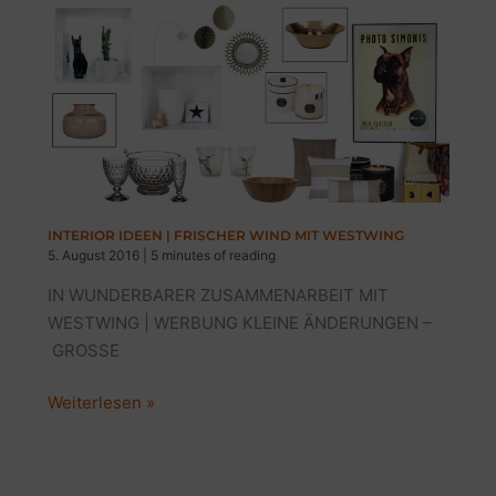
&
WIE?
|
INTERIOR-
&
LEBENSFRAGEN
INTERIOR IDEEN | FRISCHER WIND MIT WESTWING
5. August 2016
|
5 minutes of reading
IN WUNDERBARER ZUSAMMENARBEIT MIT
WESTWING | WERBUNG KLEINE ÄNDERUNGEN –
GROSSE
INTERIOR
Weiterlesen »
IDEEN
|
FRISCHER