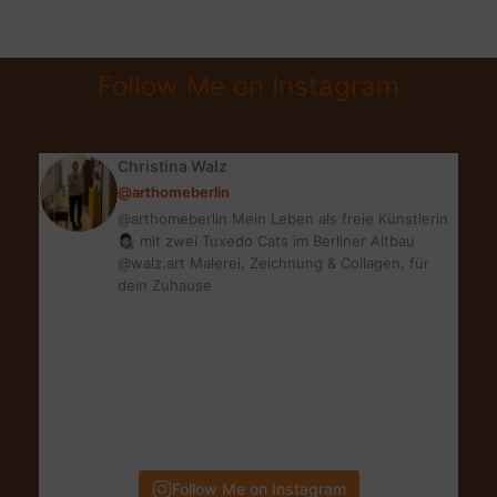
CHUBBY
STICKS
REVIEW
Follow Me on Instagram
&
GEWINNSPIEL
Christina Walz
@arthomeberlin
@arthomeberlin Mein Leben als freie Künstlerin
👩🏻‍🎨 mit zwei Tuxedo Cats im Berliner Altbau
@walz.art Malerei, Zeichnung & Collagen, für
dein Zuhause
Follow Me on Instagram