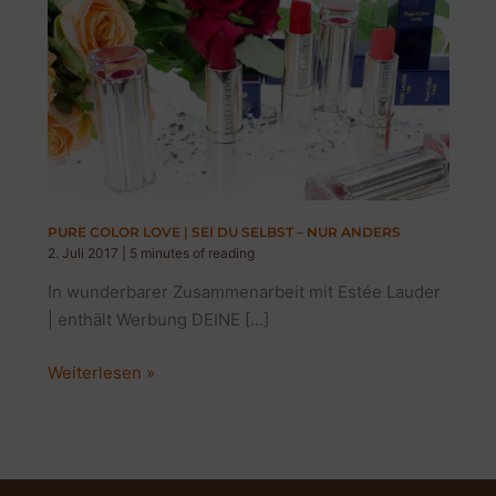
PURE COLOR LOVE | SEI DU SELBST – NUR ANDERS
2. Juli 2017
|
5 minutes of reading
In wunderbarer Zusammenarbeit mit Estée Lauder
| enthält Werbung DEINE […]
PURE
Weiterlesen »
COLOR
LOVE
|
SEI