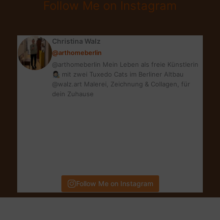
Follow Me on Instagram
DU
SELBST
–
Christina Walz
NUR
@arthomeberlin
ANDERS
@arthomeberlin Mein Leben als freie Künstlerin
👩🏻‍🎨 mit zwei Tuxedo Cats im Berliner Altbau
@walz.art Malerei, Zeichnung & Collagen, für
dein Zuhause
Follow Me on Instagram