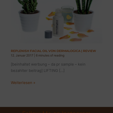
REPLENISH FACIAL OIL VON DERMALOGICA | REVIEW
12. Januar 2017
|
6 minutes of reading
[beinhaltet werbung – da pr sample – kein
bezahlter beitrag] LIFTING […]
REPLENISH
Weiterlesen »
FACIAL
OIL
VON
DERMALOGICA