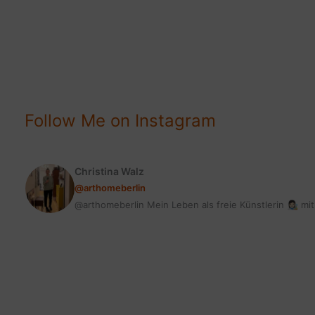
Öl
Geschmack
bitter?
Tolles
Aroma
mit
Follow Me on Instagram
Cannamigo
Christina Walz
@arthomeberlin
@arthomeberlin Mein Leben als freie Künstlerin 👩🏻‍🎨 