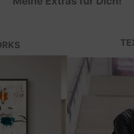
Meine Extras für Dich!
TE
ORKS