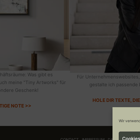
häftsräume: Was gibt es
Für Unternehmenswebsites,
auch meine "Tiny Artworks" für
gestalte ich passende 
sondere Geschenk!
HOLE DIR TEXTE, D
TIGE NOTE >>
Wir verwend
Cookies
CONTACT
IMPRESSUM
DATENSCHUTZ